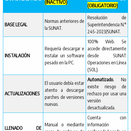
(INACTIVO)
(OBLIGATORIO)
Resolución de
Normas anteriores de
BASE LEGAL
Superintendencia N.°
la SUNAT.
245-2023/SUNAT.
100% Web. Se
Requería descargar e
accede directamente
INSTALACIÓN
instalar un software
desde SUNAT
pesado en la PC.
Operaciones en Línea
(SOL).
Automatizado.
No
El usuario debía estar
existe riesgo de
atento a descargar
ACTUALIZACIONES
rechazo por usar una
parches de versiones
versión
nuevas.
desactualizada.
Cuenta con
Manual o mediante
información
LLENADO DE