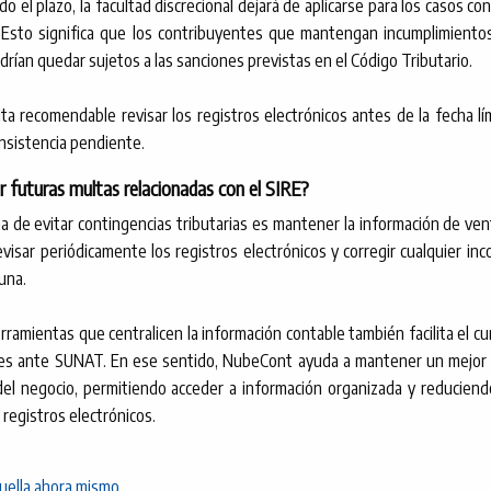
o el plazo, la facultad discrecional dejará de aplicarse para los casos 
. Esto significa que los contribuyentes que mantengan incumplimiento
drían quedar sujetos a las sanciones previstas en el Código Tributario.
lta recomendable revisar los registros electrónicos antes de la fecha lí
onsistencia pendiente.
 futuras multas relacionadas con el SIRE?
a de evitar contingencias tributarias es mantener la información de ve
evisar periódicamente los registros electrónicos y corregir cualquier in
una.
rramientas que centralicen la información contable también facilita el c
nes ante SUNAT. En ese sentido, NubeCont ayuda a mantener un mejor 
el negocio, permitiendo acceder a información organizada y reduciend
 registros electrónicos.
ella ahora mismo.