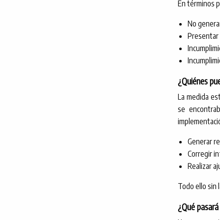
En términos p
No generar
Presentar 
Incumplimi
Incumplimi
¿Quiénes pue
La medida está
se encontrab
implementació
Generar re
Corregir i
Realizar a
Todo ello sin 
¿Qué pasará 