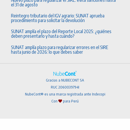
el 31 de agosto
Reintegro tributario del IGV agrario: SUNAT aprueba
procedimiento para solicitar la devolución
SUNAT amplía el plazo del Reporte Local 2025: ¿quiénes
deben presentarlo y hasta cuándo?
SUNAT amplía plazo para regularizar errores en el SIRE
hasta junio de 2026: lo que debes saber
Gracias a NUBECONT SA
RUC 20600397941
NubeCont® es una marca registrada ante Indecopi
Con
para Perú