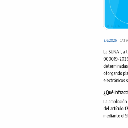
9/6/2026 |
CATEG
La SUNAT, a t
000019-2026-
determinadas 
otorgando pl
electrónicos s
¿Qué infracc
La ampliación
del artículo 1
mediante el S