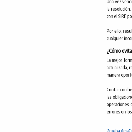
Una vez vencid
la resolución
con el SIRE po
Por ello, resu
cualquier inc
¿Cómo evitar
La mejor form
actualizada, r
manera oport
Contar con he
las obligacio
operaciones d
errores en los
Prueba AmaQu